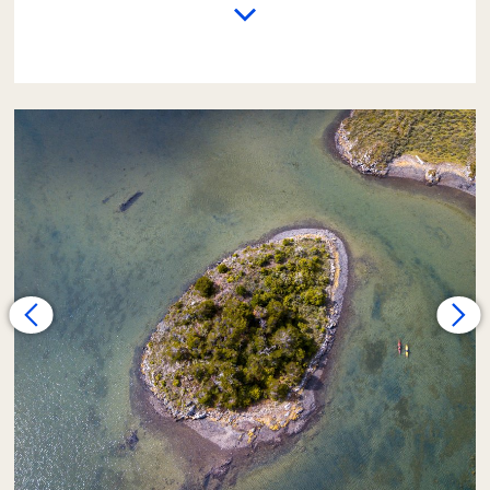
Remar de caiaque pelas águas do Canal
Beagle oferece uma sensação de liberdade e
distanciamento da civilização que nos
transporta à época em que os habitantes
originais desta região, os Yámana, habitavam e
navegavam este lugar remoto do planeta.
Durante a travessia, há uma excelente
possibilidade de avistamento de fauna
marinha e aves.
A aventura começa com o traslado terrestre
até a costa do Canal Beagle, nas proximidades
da Estância Harberton, onde recebemos uma
palestra de segurança, técnica e o
equipamento necessário. Uma vez prontos,
começamos a remar mar adentro. O rumo
varia de acordo com as condições climáticas e
o vento, mas geralmente navegamos em