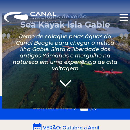
Tours de verão
Sea Kayak Isla Gable
Remo de caiaque pelas águas do
Canal Beagle para chegar à mítica
Ilha Gable. Sinta a liberdade dos
antigos Yámanas e mergulhe na
natureza em uma experiência de alta
voltagem
CONTATE-NOS
VERÃO
: Outubro a Abril