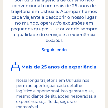
convencional com mais de 25 anos de
trajetória em Ushuaia. Acompanhamos
cada viajante a descobrir o nosso lugar
no mundo, operando excursões em
pequenos grupos e priorizando sempre
a qualidade do serviço e a experiência
10 razões para viajar com a
pessoal.
Canal
Seguir lendo
Mais de 25 anos de experiência
A paixão pela natureza e o respeito pela terra
nos guiam para deixar na memória dos
Nossa longa trajetória em Ushuaia nos
viajantes uma sensação duradoura: uma
permitiu aperfeiçoar cada detalhe
experiência inesquecível de contato com a
logístico e operacional. Isso garante que,
natureza foiguina. Valorizamos o intercâmbio
mesmo diante de situações inesperadas, a
humano que o turismo deve proporcionar,
experiência seja fluida, segura e
enriquecendo cada jornada com um
memorável.