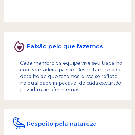
ambiente relaxado, autêntico e acolhedor.
Paixão pelo que fazemos
Quando começamos este sonho, fomos
pioneiros no desenvolvimento de excursões
de aventura na Terra do Fogo. Hoje, nosso
Cada membro da equipe vive seu trabalho
compromisso é continuar agregando valor e
com verdadeira paixão. Desfrutamos cada
originalidade a cada experiência, superando
detalhe do que fazemos, e isso se reflete
constantemente as expectativas de nossos
na qualidade impecável de cada excursão
viajantes e garantindo que cada excursão
privada que oferecemos.
tenha um valor humano tão profundo
quanto a paisagem que a rodeia.
Respeito pela natureza