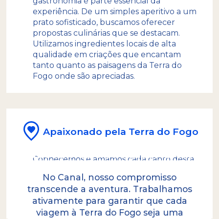
gastronomia é parte essencial da
experiência. De um simples aperitivo a um
prato sofisticado, buscamos oferecer
propostas culinárias que se destacam.
Utilizamos ingredientes locais de alta
qualidade em criações que encantam
tanto quanto as paisagens da Terra do
Fogo onde são apreciadas.
Apaixonado pela Terra do Fogo
Nossa Política Ambiental
Conhecemos e amamos cada canto desta
terra. Não se surpreenda se vir nossos
No Canal, nosso compromisso
guias fotografando as paisagens…
transcende a aventura. Trabalhamos
Aproveitamos cada excursão tanto
ativamente para garantir que cada
quanto qualquer outro viajante!
viagem à Terra do Fogo seja uma