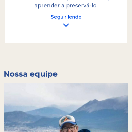
aprender a preservá-lo.
Seguir lendo
Nossa equipe
Somos conscientes do impacto ambiental da
atividade turística e assumimos o
compromisso de geri-lo com
responsabilidade. Por isso, calculamos a
pegada de carbono de cada excursão e nos
propusemos a gerar ações concretas para
compensá-la. Encontramos na
Amigos de la
Patagonia
o aliado perfeito; esta organização
trabalha ativamente na restauração de