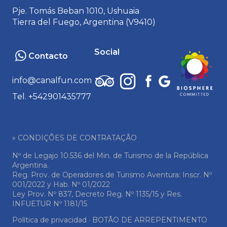
uma pequena embalagem com terra
Pje. Tomás Beban 1010, Ushuaia
fueguina e sementes nativas. Desta forma,
Tierra del Fuego, Argentina (V9410)
cada participante não apenas leva para casa
uma lembrança concreta de sua viagem, mas
também um símbolo de vida que, ao crescer,
Social
Contacto
os fará recordar as experiências vividas e o
legado positivo gerado juntos em nossa
info@canalfun.com
querida Terra do Fogo.
Tel. +542901435777
Responsabilidade social e alianças
» CONDIÇÕES DE CONTRATAÇÃO
Nº de Legajo 10.536 del Min. de Turismo de la República
Argentina.
Reg. Prov. de Operadores de Turismo Aventura: Inscr. Nº
001/2022 y Hab. Nº 01/2022
Ley Prov. Nº 837, Decreto Reg. Nº 1135/15 y Res.
INFUETUR Nº 1181/15
Política de privacidad
·
BOTÃO DE ARREPENTIMENTO