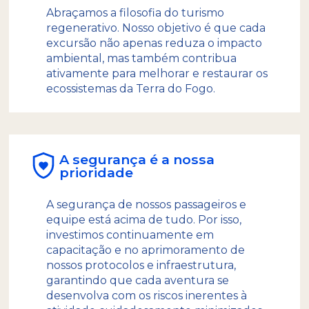
Abraçamos a filosofia do turismo
Estamos convencidos de que esta é a única
regenerativo. Nosso objetivo é que cada
maneira de garantir que a oportunidade de
excursão não apenas reduza o impacto
visitar o Fim do Mundo seja lembrada para
ambiental, mas também contribua
sempre como uma das sensações mais únicas
ativamente para melhorar e restaurar os
da vida.
ecossistemas da Terra do Fogo.
A segurança é a nossa
prioridade
A segurança de nossos passageiros e
equipe está acima de tudo. Por isso,
investimos continuamente em
capacitação e no aprimoramento de
nossos protocolos e infraestrutura,
garantindo que cada aventura se
desenvolva com os riscos inerentes à