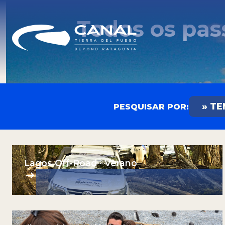
Todos os pas
» T
PESQUISAR POR:
Qual
Tour
Tour
invern
Lagos Off-Road · Verano