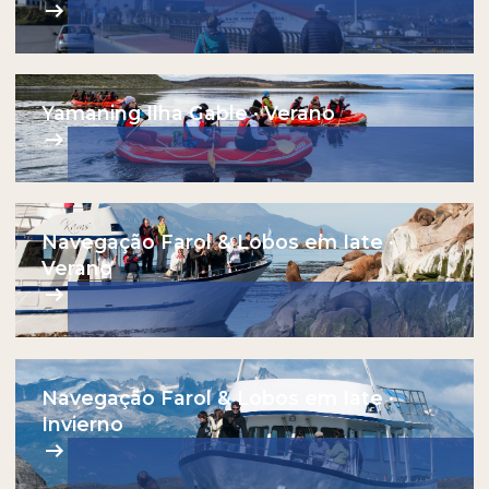
Yamaning Ilha Gable · Verano
Navegação Farol & Lobos em Iate ·
Verano
Navegação Farol & Lobos em Iate ·
Invierno