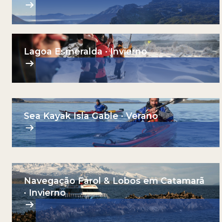
Lagoa Esmeralda · Invierno
Sea Kayak Isla Gable · Verano
Navegação Farol & Lobos em Catamarã
· Invierno