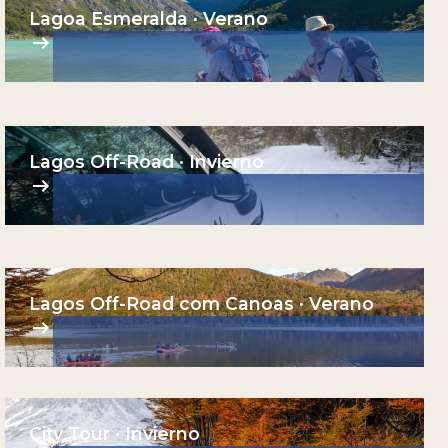
Lagoa Esmeralda · Verano
Lagos Off-Road · Invierno
Lagos Off-Road com Canoas · Verano
City Tour · Invierno