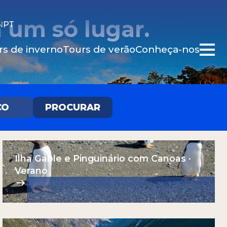
 um só lugar.
N
PT
rs de inverno
Tours de verão
Conheça-nos
CO
PROCURAR
Ilha Gable e Pinguinário com Canoas ·
Verano