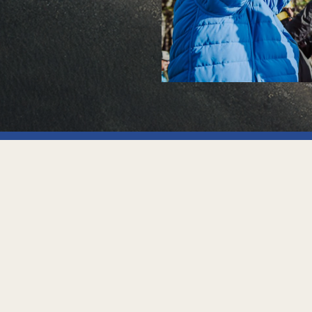
a
Contacto
info@canalfun.com
Beban 1010, Ushuaia
Fuego, Argentina (V9410)
Tel. +542901435777