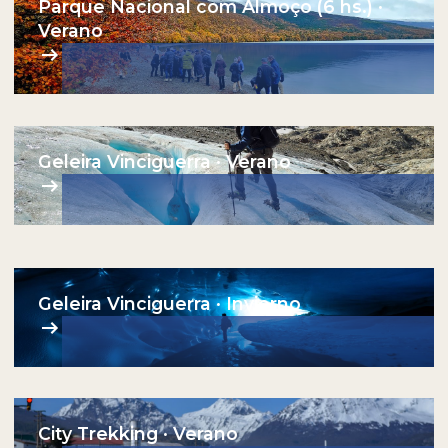
Parque Nacional com Almoço (6 hs.) ·
Verano
Geleira Vinciguerra · Verano
Geleira Vinciguerra · Invierno
City Trekking · Verano