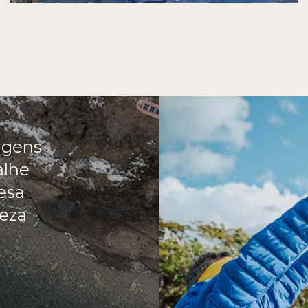
agens
alhe
esa
eza