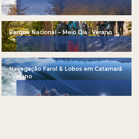
Parque Nacional – Meio Dia · Verano
Navegação Farol & Lobos em Catamarã
· Verano