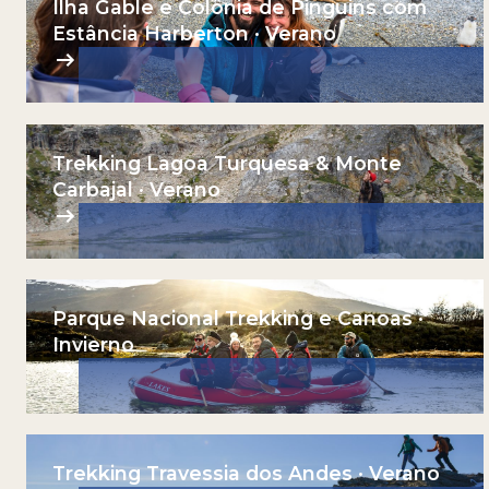
Ilha Gable e Colônia de Pinguins com
Estância Harberton · Verano
Trekking Lagoa Turquesa & Monte
Carbajal · Verano
Parque Nacional Trekking e Canoas ·
Invierno
Trekking Travessia dos Andes · Verano