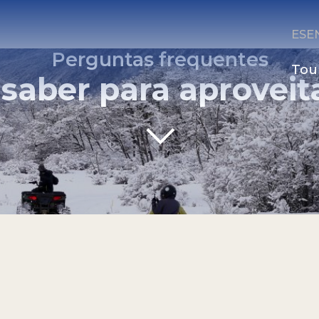
ES
E
Perguntas frequentes
Tou
 saber para aproveit
 as atividades
·
Informações adicionais e restriçõ