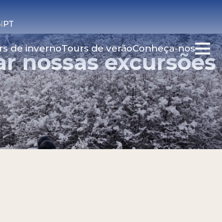
N
PT
rs de inverno
Tours de verão
Conheça-nos
ar nossas excursões
es
·
Termos e condições do contrato