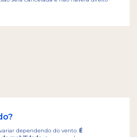
do?
 variar dependendo do vento.
É