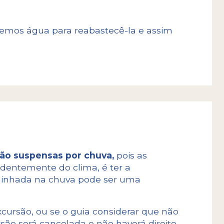
teremos água para reabastecê-la e assim
ão suspensas por chuva,
pois as
ndentemente do clima, é ter a
minhada na chuva pode ser uma
xcursão, ou se o guia considerar que não
são será cancelada e não haverá direito