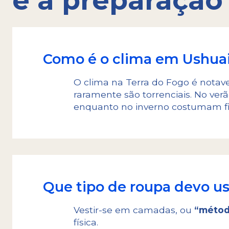
e a preparação
Como é o clima em Ushuai
O clima na Terra do Fogo é notav
raramente são torrenciais. No verã
enquanto no inverno costumam fic
Que tipo de roupa devo us
Vestir-se em camadas, ou
“métod
física.