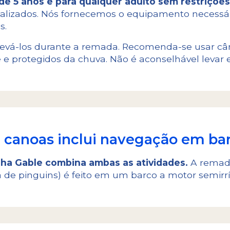
de 5 anos e para qualquer adulto sem restrições
ializados. Nós fornecemos o equipamento necessári
s.
evá-los durante a remada. Recomenda-se usar câ
e protegidos da chuva. Não é aconselhável levar 
m canoas inclui navegação em ba
Ilha Gable combina ambas as atividades.
A remada
nia de pinguins) é feito em um barco a motor semirr