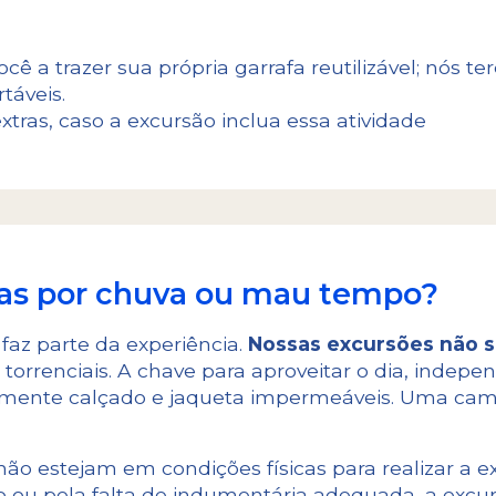
cê a trazer sua própria garrafa reutilizável; nós 
rtáveis.
tras, caso a excursão inclua essa atividade
sas por chuva ou mau tempo?
 faz parte da experiência.
Nossas excursões não s
torrenciais. A chave para aproveitar o dia, indepe
lmente calçado e jaqueta impermeáveis. Uma ca
ão estejam em condições físicas para realizar a e
vo ou pela falta de indumentária adequada, a excur