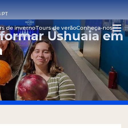
N
PT
rs de inverno
Tours de verão
Conheça-nos
sformar Ushuaia em
a