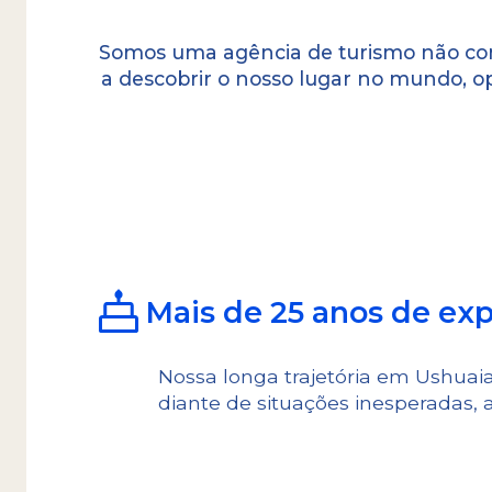
Somos uma agência de turismo não con
a descobrir o nosso lugar no mundo, o
10 razõe
A paixão pela natureza e o respeito pela
deixar na memória dos viajantes uma se
uma experiência inesquecível de contat
Mais de 25 anos de exp
foiguina. Valorizamos o intercâmbio hu
deve proporcionar, enriquecendo cada 
Nossa longa trajetória em Ushuaia
ambiente relaxado, autêntico e acolhedo
diante de situações inesperadas, a