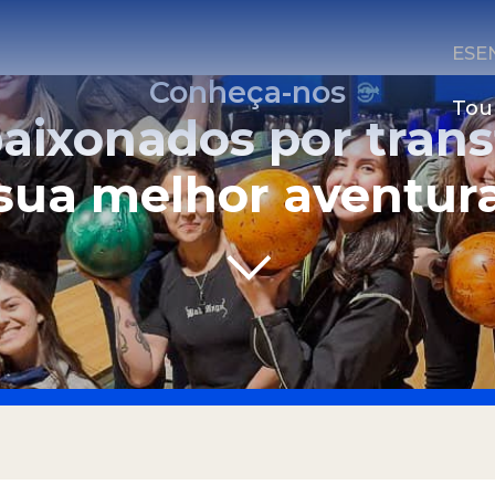
ES
E
Conheça-nos
Tou
paixonados por tran
sua melhor aventur
CONTATE-NOS
Email
Whatsapp