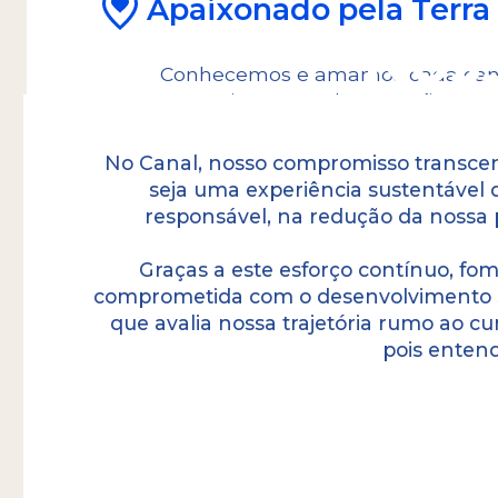
Apaixonado pela Terra
Noss
Conhecemos e amamos cada canto d
Aproveitamos cada excursão tanto
No Canal, nosso compromisso transcen
seja uma experiência sustentável
responsável, na redução da nossa 
Graças a este esforço contínuo, f
comprometida com o desenvolvimento su
que avalia nossa trajetória rumo ao 
pois entend