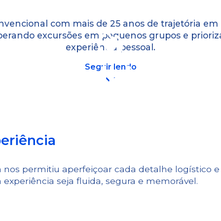
vencional com mais de 25 anos de trajetória e
perando excursões em pequenos grupos e prioriz
experiência pessoal.
s para viajar co
Seguir lendo
 terra nos guiam para
Hoje, nosso compromis
nsação duradoura:
originalidade a cada e
o com a natureza
as expectativas de nos
eriência
mano que o turismo
excursão tenha um val
jornada com um
paisagem que a rodeia
 nos permitiu aperfeiçoar cada detalhe logístico 
r.
 experiência seja fluida, segura e memorável.