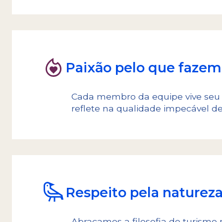
Quando começamos este sonho, fomos p
desenvolvimento de excursões de aventu
Paixão pelo que fazem
Cada membro da equipe vive seu t
reflete na qualidade impecável d
Respeito pela naturez
Abraçamos a filosofia do turismo