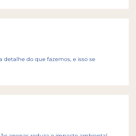
 que esta é a única maneira de garantir
visitar o Fim do Mundo seja lembrada
das sensações mais únicas da vida.
 detalhe do que fazemos, e isso se
 não apenas reduza o impacto ambiental,