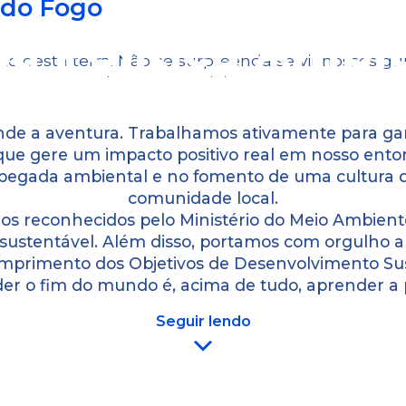
 do Fogo
a Política Ambi
esta terra. Não se surpreenda se vir nossos gui
 quanto qualquer outro viajante!
de a aventura. Trabalhamos ativamente para gar
 que gere um impacto positivo real em nosso ento
pegada ambiental e no fomento de uma cultura d
comunidade local.
omos reconhecidos pelo Ministério do Meio Ambi
stentável. Além disso, portamos com orgulho a
cumprimento dos Objetivos de Desenvolvimento S
er o fim do mundo é, acima de tudo, aprender a 
Seguir lendo