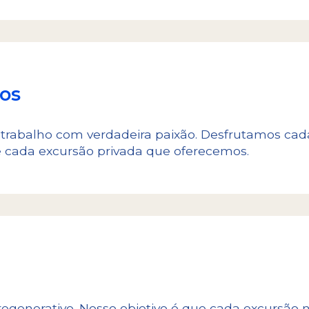
Estamos convencidos de
ioneiros no
que a oportunidade de 
ra na Terra do Fogo.
para sempre como uma 
os
rabalho com verdadeira paixão. Desfrutamos cada
e cada excursão privada que oferecemos.
a
 regenerativo. Nosso objetivo é que cada excursão