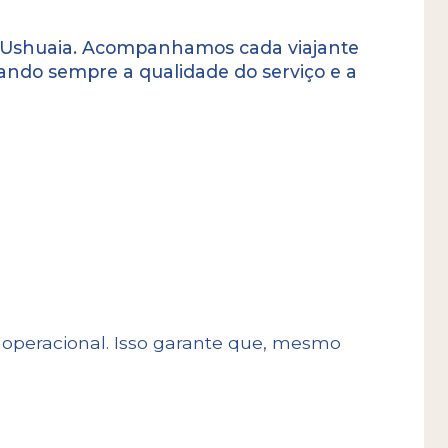
m Ushuaia. Acompanhamos cada viajante
ando sempre a qualidade do serviço e a
m a Canal
so é continuar agregando valor e
xperiência, superando constantemente
sos viajantes e garantindo que cada
or humano tão profundo quanto a
.
e operacional. Isso garante que, mesmo