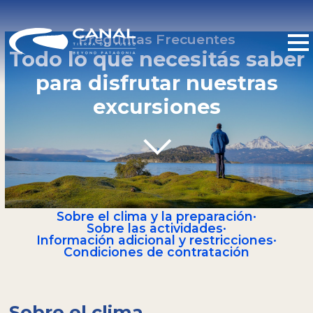
Preguntas Frecuentes
Todo lo que necesitás saber
para disfrutar nuestras
excursiones
Sobre el clima y la preparación
·
Sobre las actividades
·
Información adicional y restricciones
·
Condiciones de contratación
Sobre el clima