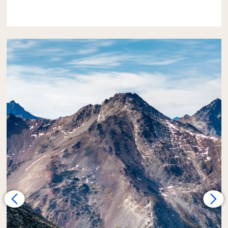
La excursión comienza con el traslado desde
el hotel hasta el
Valle de Tierra Mayor
,
donde iniciamos una caminata intensa por
uno de los senderos menos visitados de
Ushuaia.
La primera parte de la travesía es un ascenso
con una pendiente de marcada inclinación,
donde nos acompañan las lengas centenarias
del bosque subantártico fueguino. Tras unos
45 a 60 minutos de caminata exigente,
el
bosque queda atrás para revelar vistas
increíbles
.
Una vez por encima del bosque, nos
asomamos a la pequeña y hermosa Laguna
Turquesa, de origen glaciar. Luego de un
breve descanso para apreciar su llamativo
color, seguimos ganando altura por un filo