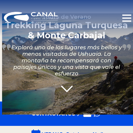
Tours de Verano
Trekking Laguna Turquesa
& Monte Carbajal
Explorá uno de los lugares más bellos y
menos visitados de Ushuaia. La
montaña te recompensará con
paisajes únicos y una vista que vale el
esfuerzo
CONTACTANOS