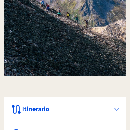
rocoso
hasta la cumbre del Monte Carbajal
.
Desde la cima, se obtiene una vista
privilegiada del paisaje.
Se puede apreciar
la huella de los glaciares que, durante las
últimas glaciaciones, bajaban hacia el Canal
Beagle atravesando los valles de Tierra Mayor
y Carbajal, dando forma a este majestuoso
entorno.
Itinerario
08:00:
Pick-up por los hoteles de Ushuaia.