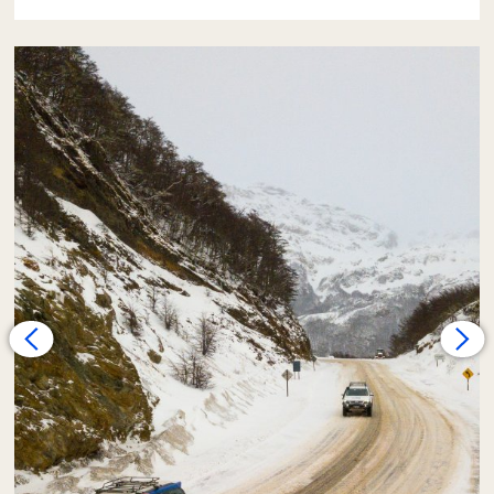
Nuestra travesía 4x4 comienza con la salida
desde el hotel en Ushuaia, adentrándonos en
un imponente valle glaciario cubierto de
nieve. La primera etapa del viaje culmina en el
Paso Garibaldi
, el único paso carretero que
atraviesa el majestuoso encadenamiento de
los
Andes Fueguinos
. Desde este punto
elevado de la Cordillera, tendremos una vista
privilegiada de las cumbres nevadas y del
Lago Escondido, una pequeña maravilla
natural que más tarde recorreremos de Sur a
Norte a lo largo de la Ruta Nacional 3.
Cerca del extremo norte del
Lago
Escondido
, abandonaremos el asfalto para
iniciar un emocionante recorrido off-road. Nos
aventuraremos por los antiguos caminos de
un aserradero, cubiertos de nieve y hielo, que
pronto se transforman en desafiantes
senderos intransitables para vehículos