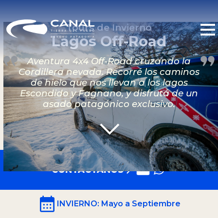
Tours de Invierno
Lagos Off-Road
Aventura 4x4 Off-Road cruzando la
Cordillera nevada. Recorré los caminos
de hielo que nos llevan a los lagos
Escondido y Fagnano, y disfrutá de un
asado patagónico exclusivo.
CONTACTANOS
INVIERNO
: Mayo a Septiembre