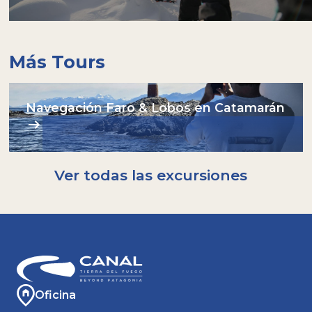
Campera/Buzo de polar o micropolar
Campera de lluvia / cortaviento. Ideal: Gore-
tex o softshell.
Gorro y buff abrigados. Guantes.
Más Tours
Traer tu propia botella nos ayuda a no
utilizar plásticos descartables: nosotros
tendremos agua para rellenarla!
Navegación Faro & Lobos en Catamarán
Ver todas las excursiones
Oficina